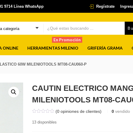
291 9714 Línea WhatsApp
Regístrate
Ingres
B
na categoría
En Promoción
A ONLINE
HERRAMIENTAS MILENIO
GRIFERÍA GRAMA
LASTICO 60W MILENIOTOOLS MT08-CAU060-P
CAUTIN ELECTRICO MANG
MILENIOTOOLS MT08-CAU
(
0
opiniones de clientes)
0
vendido
13 disponibles