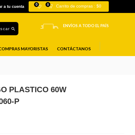
0
0
Carrito de compras :
$
0
ar a tu cuenta
ENVÍOS A TODO EL PAÍS
uscar
COMPRAS MAYORISTAS
CONTÁCTANOS
O PLASTICO 60W
060-P