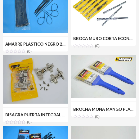
BROCA MURO CORTA ECONOMICA 5/16(5) MILENIOTOOLS MT11-BRO516-MC
AMARRE PLASTICO NEGRO 2.5X200MM(100PZ) MILENIOTOOLS MT22-AMA025-200N
(0)
(0)
BROCHA MONA MANGO PLASTICO 2-1/2 MILENIOTOOLS MT10-BROMON-2.5P
BISAGRA PUERTA INTEGRAL PARCHE 35MM(PAR) UYUSTOOLS BIR135U
(0)
(0)