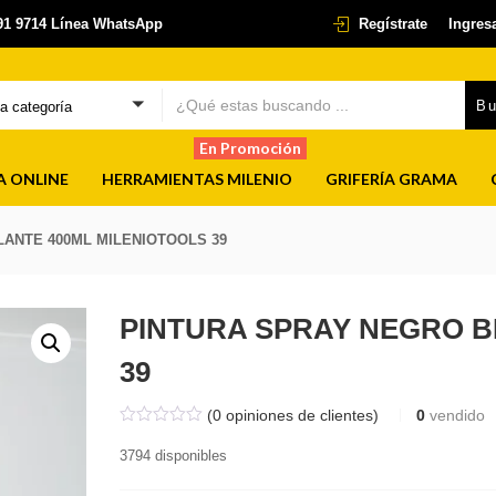
291 9714 Línea WhatsApp
Regístrate
Ingres
B
na categoría
En Promoción
A ONLINE
HERRAMIENTAS MILENIO
GRIFERÍA GRAMA
LANTE 400ML MILENIOTOOLS 39
PINTURA SPRAY NEGRO B
39
(
0
opiniones de clientes)
0
vendido
3794 disponibles