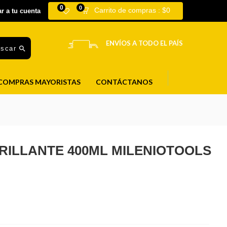
0
0
Carrito de compras :
$
0
ar a tu cuenta
ENVÍOS A TODO EL PAÍS
uscar
COMPRAS MAYORISTAS
CONTÁCTANOS
RILLANTE 400ML MILENIOTOOLS