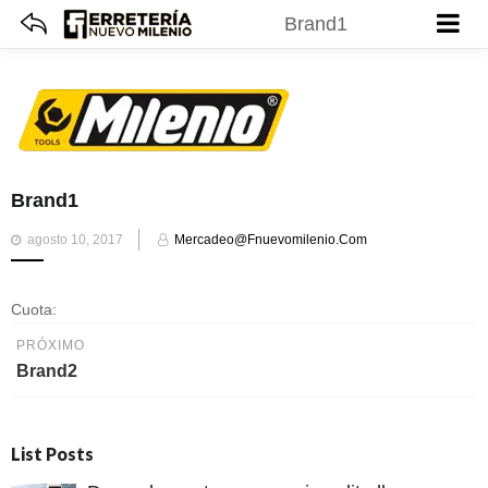
Brand1
Brand1
Publicado
agosto 10, 2017
Mercadeo@fnuevomilenio.com
el
Cuota:
PRÓXIMO
Brand2
List Posts