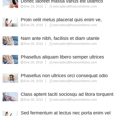
Donec laoreet massa varius elit ullamco
Ene 28, 2016
mercadeo@fnuevomilenio.com
Proin velit metus placerat quis enim ve,
Ene 28, 2016
mercadeo@fnuevomilenio.com
posuere
Nam ante nibh, facilisis et diam utante
Ene 28, 2016
mercadeo@fnuevomilenio.com
Phasellus aliquam libero semper ultrices
Ene 28, 2016
mercadeo@fnuevomilenio.com
augue
Phasellus non ultrices orci consequat odio
Ene 28, 2016
mercadeo@fnuevomilenio.com
Class aptent taciti sociosqu ad litora torquent
Ene 28, 2016
mercadeo@fnuevomilenio.com
Sed fermentum at lectus nec porta enim vel