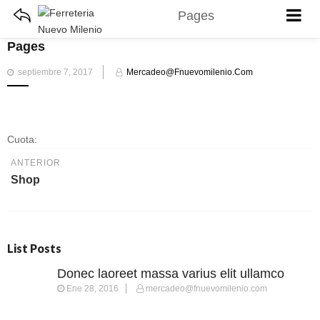
Pages
Pages
Publicado
septiembre 7, 2017
Mercadeo@fnuevomilenio.com
el
Cuota:
ANTERIOR
Shop
List Posts
Donec laoreet massa varius elit ullamco
Ene 28, 2016
mercadeo@fnuevomilenio.com