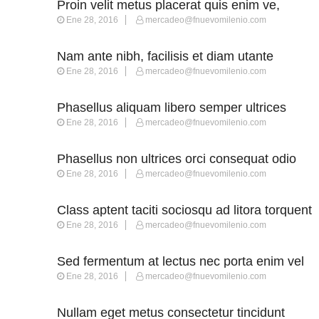
Proin velit metus placerat quis enim ve,
Ene 28, 2016
mercadeo@fnuevomilenio.com
posuere
Nam ante nibh, facilisis et diam utante
Ene 28, 2016
mercadeo@fnuevomilenio.com
Phasellus aliquam libero semper ultrices
Ene 28, 2016
mercadeo@fnuevomilenio.com
augue
Phasellus non ultrices orci consequat odio
Ene 28, 2016
mercadeo@fnuevomilenio.com
Class aptent taciti sociosqu ad litora torquent
Ene 28, 2016
mercadeo@fnuevomilenio.com
Sed fermentum at lectus nec porta enim vel
Ene 28, 2016
mercadeo@fnuevomilenio.com
Nullam eget metus consectetur tincidunt