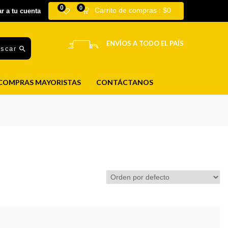
0
0
Carrito de compras :
$
0
ar a tu cuenta
ENVÍOS A TODO EL PAÍS
uscar
COMPRAS MAYORISTAS
CONTÁCTANOS