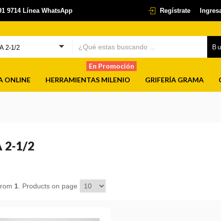
291 9714 Línea WhatsApp
Regístrate
Ingres
B
 2-1/2
En Promoción
A ONLINE
HERRAMIENTAS MILENIO
GRIFERÍA GRAMA
 2-1/2
from
1
. Products on page