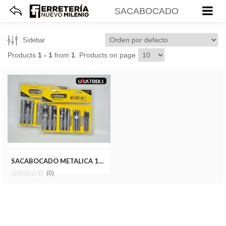
SACABOCADO
Sidebar
Products
1 - 1
from
1
. Products on page
SACABOCADO METALICA 12PZ(1/8-3/4) UYUSTOOLS SBA012
(0)