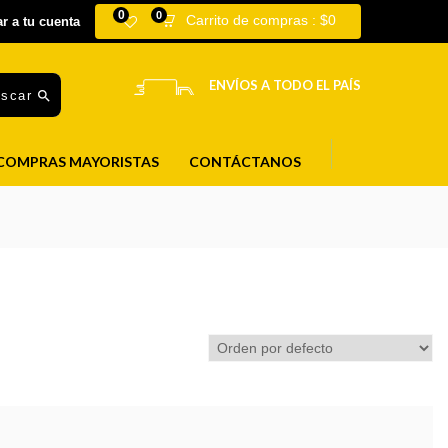
0
0
Carrito de compras :
$
0
ar a tu cuenta
ENVÍOS A TODO EL PAÍS
uscar
COMPRAS MAYORISTAS
CONTÁCTANOS